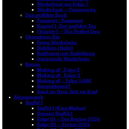
Wackelcast zur Folge 7
Wackelcast – Community
Das perfekte Buch
Passwort / Password
Kapitel 1 -Der perfekte Tag
Chapter 1 – The Perfect Day
Charaktere Bio
Patsy Wackelwitz
Holzhirn (Holzi)
Balthasar von Bodeldung
Irmintrude Wackelwitz
Bonus
Making of - Folge 2
Making of - Folge 3
Making of – Folge 5.666
Sonnenbrand?
Sand im Herz, Salz im Kopf
Alenwenwelt
Staffel 1
Staffel 1 (Kino Modus)
Vorwort Staffel 1
Folge 01 – Der Beginn 2024
Folge 02 – Erebor 2024