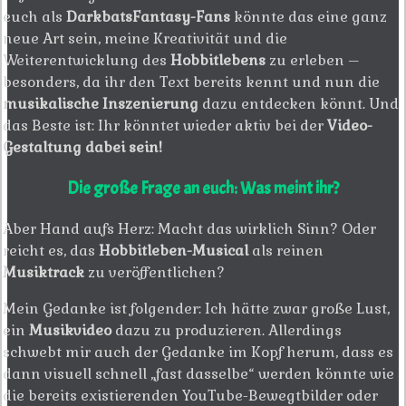
euch als
DarkbatsFantasy-Fans
könnte das eine ganz
neue Art sein, meine Kreativität und die
Weiterentwicklung des
Hobbitlebens
zu erleben –
besonders, da ihr den Text bereits kennt und nun die
musikalische Inszenierung
dazu entdecken könnt. Und
das Beste ist: Ihr könntet wieder aktiv bei der
Video-
Gestaltung dabei sein!
Die große Frage an euch: Was meint ihr?
Aber Hand aufs Herz: Macht das wirklich Sinn? Oder
reicht es, das
Hobbitleben-Musical
als reinen
Musiktrack
zu veröffentlichen?
Mein Gedanke ist folgender: Ich hätte zwar große Lust,
ein
Musikvideo
dazu zu produzieren. Allerdings
schwebt mir auch der Gedanke im Kopf herum, dass es
dann visuell schnell „fast dasselbe“ werden könnte wie
die bereits existierenden YouTube-Bewegtbilder oder