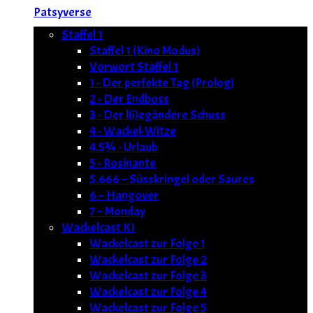
Patsyverse
Staffel 1
Staffel 1 (Kino Modus)
Vorwort Staffel 1
1 - Der perfekte Tag (Prolog)
2 - Der Endboss
3 - Der l(i)egändere Schuss
4 - Wackel-Witze
4.5¾ - Urlaub
5 - Rosinante
5.666 – Süsskringel oder Saures
6 – Hangover
7 – Monday
Wackelcast KI
Wackelcast zur Folge 1
Wackelcast zur Folge 2
Wackelcast zur Folge 3
Wackelcast zur Folge 4
Wackelcast zur Folge 5