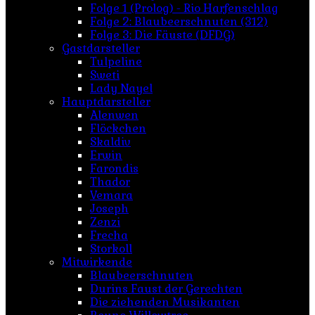
Folge 1 (Prolog) - Rio Harfenschlag
Folge 2: Blaubeerschnuten (312)
Folge 3: Die Fäuste (DFDG)
Gastdarsteller
Tulpeline
Sweti
Lady Nayel
Hauptdarsteller
Alenwen
Flöckchen
Skaldiv
Erwin
Farondis
Thador
Vemara
Joseph
Zenzi
Frecha
Storkoll
Mitwirkende
Blaubeerschnuten
Durins Faust der Gerechten
Die ziehenden Musikanten