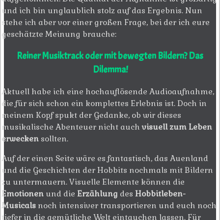
und ich bin unglaublich stolz auf das Ergebnis. Nun
stehe ich aber vor einer großen Frage, bei der ich eure
geschätzte Meinung brauche:
Reiner Musiktrack oder mit bewegten Bildern? Das
Dilemma!
Aktuell habe ich eine hochauflösende Audioaufnahme,
die für sich schon ein komplettes Erlebnis ist. Doch in
meinem Kopf spukt der Gedanke, ob wir dieses
musikalische Abenteuer nicht auch
visuell zum Leben
erwecken
sollten.
Auf der einen Seite wäre es fantastisch, das Auenland
und die Geschichten der Hobbits nochmals mit Bildern
zu untermauern. Visuelle Elemente können die
Emotionen
und die
Erzählung
des
Hobbitleben-
Musicals
noch intensiver transportieren und euch noch
tiefer in die gemütliche Welt eintauchen lassen. Für