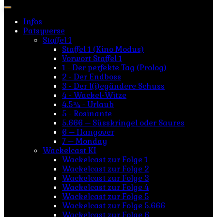
nach:
Infos
Patsyverse
Staffel 1
Staffel 1 (Kino Modus)
Vorwort Staffel 1
1 - Der perfekte Tag (Prolog)
2 - Der Endboss
3 - Der l(i)egändere Schuss
4 - Wackel-Witze
4.5¾ - Urlaub
5 - Rosinante
5.666 – Süsskringel oder Saures
6 – Hangover
7 – Monday
Wackelcast KI
Wackelcast zur Folge 1
Wackelcast zur Folge 2
Wackelcast zur Folge 3
Wackelcast zur Folge 4
Wackelcast zur Folge 5
Wackelcast zur Folge 5.666
Wackelcast zur Folge 6