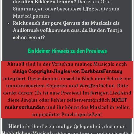
die alten Bilder zu lehnen?
Denkt an Orte,
Stimmungen oder besondere Effekte, die zum
Musical passen!
Reicht euch der pure Genuss des Musicals als
Audiotrack vollkommen aus, da ihr den Text ja
schon kennt?
Ein kleiner Hinweis zu den Previews
Aktuell sind in der Vorschau meines Musicals noch
einige Copyright-Jingles von DarkbatsFantasy
integriert. Diese dienen ausschließlich dem Schutz vor
unautorisiertem Kopieren und Veröffentlichen. Bitte
denkt daran: (Es ist eine Preview) Im fertigen Lied sind
diese Jingles oder Fehler selbstverständlich
NICHT
mehr vorhanden
und ihr könnt das Musical in voller,
ungestörter Pracht genießen!
Hier
habt ihr die einmalige Gelegenheit, das neue
Hobbitleben-Musical
exklusiv zu hören und euch selbst