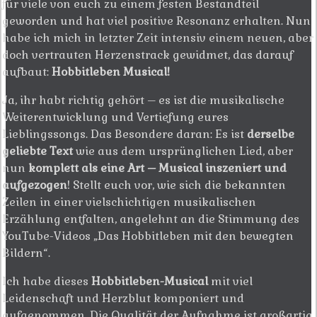
für viele von euch zu einem festen Bestandteil
geworden und hat viel positive Resonanz erhalten. Nun
habe ich mich in letzter Zeit intensiv einem neuen, aber
doch vertrauten Herzenstrack gewidmet, das darauf
aufbaut:
Hobbitleben Musical!
Ja, ihr habt richtig gehört – es ist die musikalische
Weiterentwicklung und Vertiefung eures
Lieblingssongs. Das Besondere daran: Es ist
derselbe
geliebte Text
wie aus dem ursprünglichen Lied, aber
nun
komplett als eine Art – Musical inszeniert und
aufgezogen
! Stellt euch vor, wie sich die bekannten
Zeilen in einer vielschichtigen musikalischen
Erzählung entfalten, angelehnt an die Stimmung des
YouTube-Videos „Das Hobbitleben mit den bewegten
Bildern“.
Ich habe dieses
Hobbitleben-Musical
mit viel
Leidenschaft und Herzblut komponiert und
aufgenommen. Die Qualität der Aufnahme ist großartig