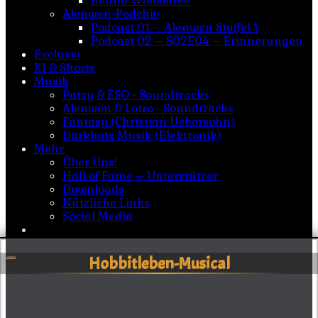
Beuno Willowtree
Alenwen-Podchiv
Podcast 01 – Alenwen Staffel 1
Podcast 02 – S02E04 – Erinnerungen
Exclusiv
KI & Shorts
Musik
Patsy & ESO - Soundtracks
Alenwen & Lotro - Soundtracks
Fantasy (Christian Uebersohn)
Darkbats Musik (Elektronik)
Mehr
Über Uns!
Hall of Fame – Unterstützer
Downloads
Nützliche Links
Social Media
Hobbitleben-Musical