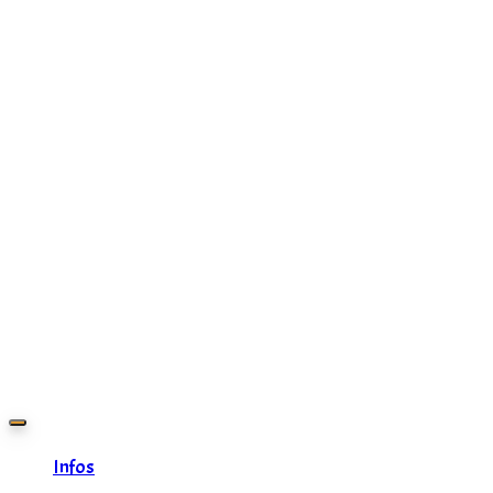
Zurück
zum
Inhalt
Infos