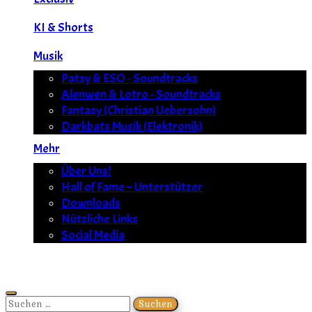
KI & Shorts
Musik
Patsy & ESO - Soundtracks
Alenwen & Lotro - Soundtracks
Fantasy (Christian Uebersohn)
Darkbats Musik (Elektronik)
Mehr
Über Uns!
Hall of Fame – Unterstützer
Downloads
Nützliche Links
Social Media
Suchen