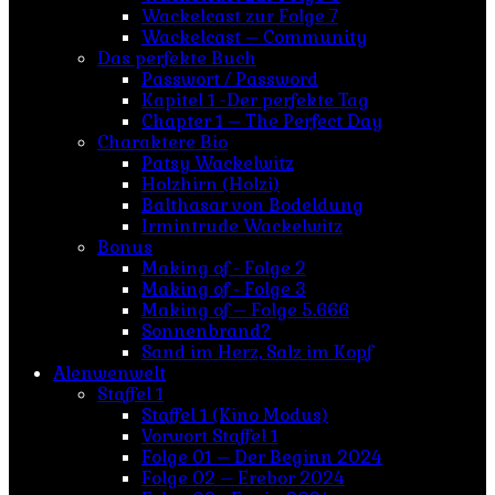
Wackelcast zur Folge 7
Wackelcast – Community
Das perfekte Buch
Passwort / Password
Kapitel 1 -Der perfekte Tag
Chapter 1 – The Perfect Day
Charaktere Bio
Patsy Wackelwitz
Holzhirn (Holzi)
Balthasar von Bodeldung
Irmintrude Wackelwitz
Bonus
Making of - Folge 2
Making of - Folge 3
Making of – Folge 5.666
Sonnenbrand?
Sand im Herz, Salz im Kopf
Alenwenwelt
Staffel 1
Staffel 1 (Kino Modus)
Vorwort Staffel 1
Folge 01 – Der Beginn 2024
Folge 02 – Erebor 2024