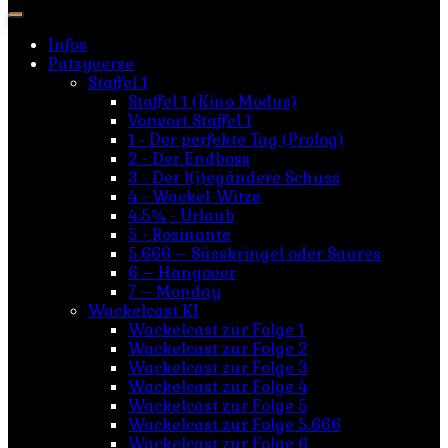
nach:
Infos
Patsyverse
Staffel 1
Staffel 1 (Kino Modus)
Vorwort Staffel 1
1 - Der perfekte Tag (Prolog)
2 - Der Endboss
3 - Der l(i)egändere Schuss
4 - Wackel-Witze
4.5¾ - Urlaub
5 - Rosinante
5.666 – Süsskringel oder Saures
6 – Hangover
7 – Monday
Wackelcast KI
Wackelcast zur Folge 1
Wackelcast zur Folge 2
Wackelcast zur Folge 3
Wackelcast zur Folge 4
Wackelcast zur Folge 5
Wackelcast zur Folge 5.666
Wackelcast zur Folge 6