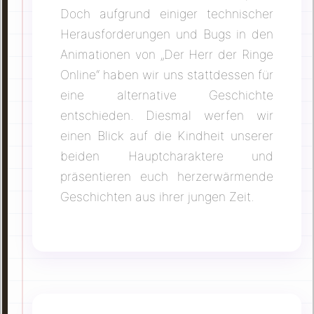
Doch aufgrund einiger technischer
Herausforderungen und Bugs in den
Animationen von „Der Herr der Ringe
Online“ haben wir uns stattdessen für
eine alternative Geschichte
entschieden. Diesmal werfen wir
einen Blick auf die Kindheit unserer
beiden Hauptcharaktere und
präsentieren euch herzerwärmende
Geschichten aus ihrer jungen Zeit.