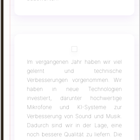
Im vergangenen Jahr haben wir viel
gelernt und technische
Verbesserungen vorgenommen. Wir
haben in neue Technologien
investiert, darunter hochwertige
Mikrofone und KI-Systeme zur
Verbesserung von Sound und Musik.
Dadurch sind wir in der Lage, eine
noch bessere Qualität zu liefern. Die