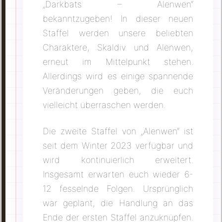
„Darkbats – Alenwen“
bekanntzugeben! In dieser neuen
Staffel werden unsere beliebten
Charaktere, Skaldiv und Alenwen,
erneut im Mittelpunkt stehen.
Allerdings wird es einige spannende
Veränderungen geben, die euch
vielleicht überraschen werden.
Die zweite Staffel von „Alenwen“ ist
seit dem Winter 2023 verfügbar und
wird kontinuierlich erweitert.
Insgesamt erwarten euch wieder 6-
12 fesselnde Folgen. Ursprünglich
war geplant, die Handlung an das
Ende der ersten Staffel anzuknüpfen.