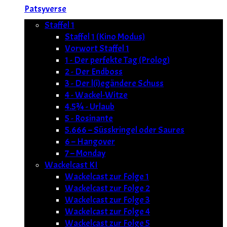
Patsyverse
Staffel 1
Staffel 1 (Kino Modus)
Vorwort Staffel 1
1 - Der perfekte Tag (Prolog)
2 - Der Endboss
3 - Der l(i)egändere Schuss
4 - Wackel-Witze
4.5¾ - Urlaub
5 - Rosinante
5.666 – Süsskringel oder Saures
6 – Hangover
7 – Monday
Wackelcast KI
Wackelcast zur Folge 1
Wackelcast zur Folge 2
Wackelcast zur Folge 3
Wackelcast zur Folge 4
Wackelcast zur Folge 5