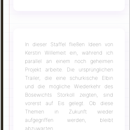
In dieser Staffel fließen Ideen von
Kerstin Willemeit ein, während ich
parallel an einem noch geheimen
Projekt arbeite. Die ursprünglichen
Trailer, die eine schurkische Elbin
und die mögliche Wiederkehr des
Bösewichts Storkoll zeigten, sind
vorerst auf Eis gelegt. Ob diese
Themen in Zukunft wieder
aufgegriffen werden, bleibt
abzuwarten.