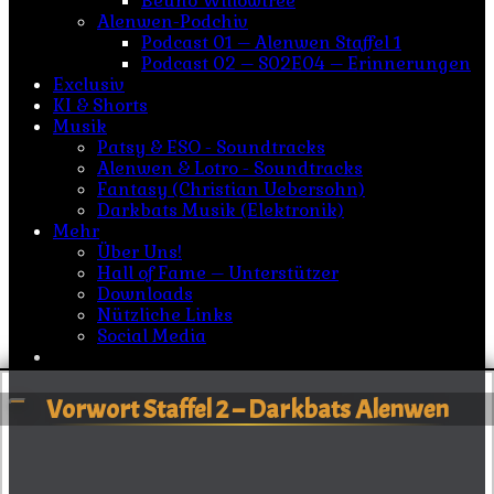
Beuno Willowtree
Alenwen-Podchiv
Podcast 01 – Alenwen Staffel 1
Podcast 02 – S02E04 – Erinnerungen
Exclusiv
KI & Shorts
Musik
Patsy & ESO - Soundtracks
Alenwen & Lotro - Soundtracks
Fantasy (Christian Uebersohn)
Darkbats Musik (Elektronik)
Mehr
Über Uns!
Hall of Fame – Unterstützer
Downloads
Nützliche Links
Social Media
Vorwort Staffel 2 – Darkbats Alenwen