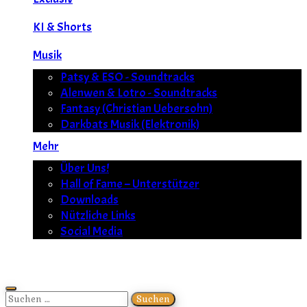
KI & Shorts
Musik
Patsy & ESO - Soundtracks
Alenwen & Lotro - Soundtracks
Fantasy (Christian Uebersohn)
Darkbats Musik (Elektronik)
Mehr
Über Uns!
Hall of Fame – Unterstützer
Downloads
Nützliche Links
Social Media
Suchen