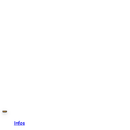
Zurück
zum
Inhalt
Infos