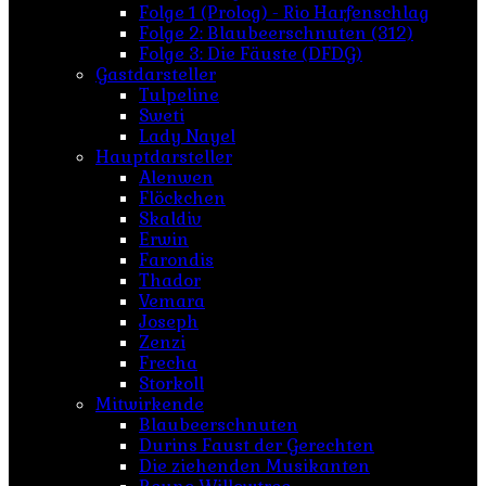
Folge 1 (Prolog) - Rio Harfenschlag
Folge 2: Blaubeerschnuten (312)
Folge 3: Die Fäuste (DFDG)
Gastdarsteller
Tulpeline
Sweti
Lady Nayel
Hauptdarsteller
Alenwen
Flöckchen
Skaldiv
Erwin
Farondis
Thador
Vemara
Joseph
Zenzi
Frecha
Storkoll
Mitwirkende
Blaubeerschnuten
Durins Faust der Gerechten
Die ziehenden Musikanten