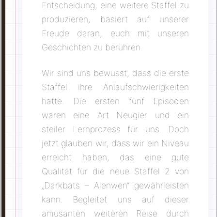
Entscheidung, eine weitere Staffel zu
produzieren, basiert auf unserer
Freude daran, euch mit unseren
Geschichten zu berühren.
Wir sind uns bewusst, dass die erste
Staffel ihre Anlaufschwierigkeiten
hatte. Die ersten fünf Episoden
waren eine Art Neugier und ein
steiler Lernprozess für uns. Doch
jetzt glauben wir, dass wir ein Niveau
erreicht haben, das eine gute
Qualität für die neue Staffel 2 von
„Darkbats – Alenwen“ gewährleisten
kann. Begleitet uns auf dieser
amüsanten weiteren Reise durch