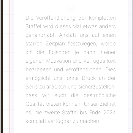
Die Veröffentlichung der kompletten
Staffel wird dieses Mal etwas anders
gehandhabt. Anstatt uns auf einen
starren Zeitplan festzulegen, werde
ich die Episoden je nach meiner
eigenen Motivation und Verfügbarkeit
bearbeiten und veröffentlichen. Dies
ermöglicht uns, ohne Druck an der
Serie zu arbeiten und sicherzustellen,
dass wir euch die bestmögliche
Qualität bieten können. Unser Ziel ist
es, die zweite Staffel bis Ende 2024
komplett verfügbar zu machen.