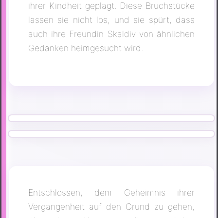
ihrer Kindheit geplagt. Diese Bruchstücke
lassen sie nicht los, und sie spürt, dass
auch ihre Freundin Skaldiv von ähnlichen
Gedanken heimgesucht wird.
Entschlossen, dem Geheimnis ihrer
Vergangenheit auf den Grund zu gehen,