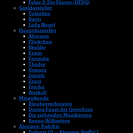
Folge 3: Die Fäuste (DFDG)
Gastdarsteller
Tulpeline
Sweti
Lady Nayel
Hauptdarsteller
Alenwen
Flöckchen
Skaldiv
Erwin
Farondis
Thador
Vemara
Joseph
Zenzi
Frecha
Storkoll
Mitwirkende
Blaubeerschnuten
Durins Faust der Gerechten
Die ziehenden Musikanten
Beuno Willowtree
Alenwen-Podchiv
Podcast 01 – Alenwen Staffel 1