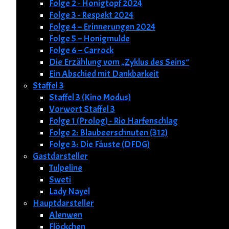
Folge 2 - Honigtopf 2024
Folge 3 - Respekt 2024
Folge 4 – Erinnerungen 2024
Folge 5 – Honigmulde
Folge 6 – Carrock
Die Erzählung vom „Zyklus des Seins“
Ein Abschied mit Dankbarkeit
Staffel 3
Staffel 3 (Kino Modus)
Vorwort Staffel 3
Folge 1 (Prolog) - Rio Harfenschlag
Folge 2: Blaubeerschnuten (312)
Folge 3: Die Fäuste (DFDG)
Gastdarsteller
Tulpeline
Sweti
Lady Nayel
Hauptdarsteller
Alenwen
Flöckchen