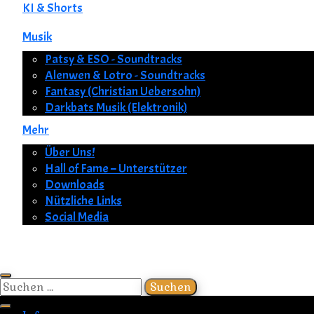
KI & Shorts
Musik
Patsy & ESO - Soundtracks
Alenwen & Lotro - Soundtracks
Fantasy (Christian Uebersohn)
Darkbats Musik (Elektronik)
Mehr
Über Uns!
Hall of Fame – Unterstützer
Downloads
Nützliche Links
Social Media
Suchen
nach: