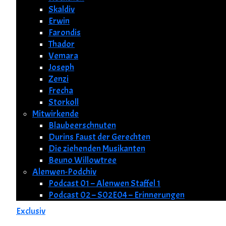
Skaldiv
Erwin
Farondis
Thador
Vemara
Joseph
Zenzi
Frecha
Storkoll
Mitwirkende
Blaubeerschnuten
Durins Faust der Gerechten
Die ziehenden Musikanten
Beuno Willowtree
Alenwen-Podchiv
Podcast 01 – Alenwen Staffel 1
Podcast 02 – S02E04 – Erinnerungen
Exclusiv