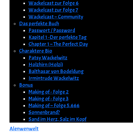
Wackelcast zur Folge 6
Wackelcast zur Folge 7
Wackelcast – Community
Das perfekte Buch
Passwort / Password
Kapitel 1 -Der perfekte Tag
Chapter 1 – The Perfect Day
Charaktere Bio
Patsy Wackelwitz
Holzhirn (Holzi)
Balthasar von Bodeldung
Irmintrude Wackelwitz
Bonus
Making of - Folge 2
Making of - Folge 3
Making of – Folge 5.666
Sonnenbrand?
Sand im Herz, Salz im Kopf
Alenwenwelt