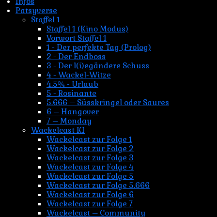
Infos
Patsyverse
Staffel 1
Staffel 1 (Kino Modus)
Vorwort Staffel 1
1 - Der perfekte Tag (Prolog)
2 - Der Endboss
3 - Der l(i)egändere Schuss
4 - Wackel-Witze
4.5¾ - Urlaub
5 - Rosinante
5.666 – Süsskringel oder Saures
6 – Hangover
7 – Monday
Wackelcast KI
Wackelcast zur Folge 1
Wackelcast zur Folge 2
Wackelcast zur Folge 3
Wackelcast zur Folge 4
Wackelcast zur Folge 5
Wackelcast zur Folge 5.666
Wackelcast zur Folge 6
Wackelcast zur Folge 7
Wackelcast – Community