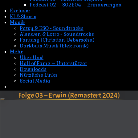
Podcast 02 – S02E04 – Erinnerungen
Exclusiv
KI & Shorts
Musik
Patsy & ESO - Soundtracks
Alenwen & Lotro - Soundtracks
Fantasy (Christian Uebersohn)
Darkbats Musik (Elektronik)
Mehr
Über Uns!
Hall of Fame – Unterstützer
Downloads
Nützliche Links
Social Media
Folge 03 – Erwin (Remastert 2024)