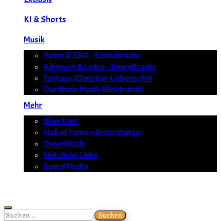
KI & Shorts
Musik
Patsy & ESO - Soundtracks
Alenwen & Lotro - Soundtracks
Fantasy (Christian Uebersohn)
Darkbats Musik (Elektronik)
Mehr
Über Uns!
Hall of Fame – Unterstützer
Downloads
Nützliche Links
Social Media
Suchen