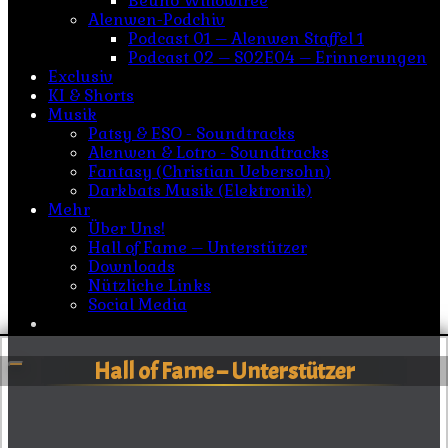
Beuno Willowtree
Alenwen-Podchiv
Podcast 01 – Alenwen Staffel 1
Podcast 02 – S02E04 – Erinnerungen
Exclusiv
KI & Shorts
Musik
Patsy & ESO - Soundtracks
Alenwen & Lotro - Soundtracks
Fantasy (Christian Uebersohn)
Darkbats Musik (Elektronik)
Mehr
Über Uns!
Hall of Fame – Unterstützer
Downloads
Nützliche Links
Social Media
Hall of Fame – Unterstützer