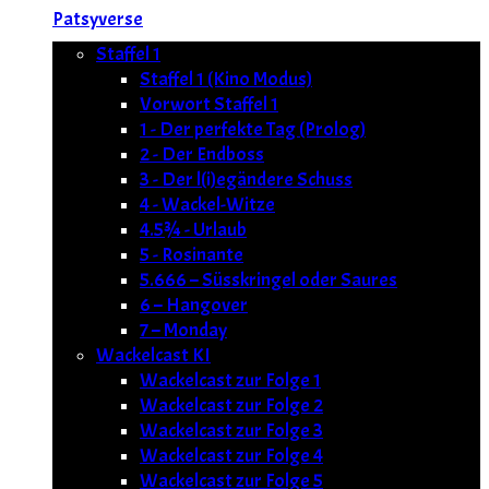
Patsyverse
Staffel 1
Staffel 1 (Kino Modus)
Vorwort Staffel 1
1 - Der perfekte Tag (Prolog)
2 - Der Endboss
3 - Der l(i)egändere Schuss
4 - Wackel-Witze
4.5¾ - Urlaub
5 - Rosinante
5.666 – Süsskringel oder Saures
6 – Hangover
7 – Monday
Wackelcast KI
Wackelcast zur Folge 1
Wackelcast zur Folge 2
Wackelcast zur Folge 3
Wackelcast zur Folge 4
Wackelcast zur Folge 5