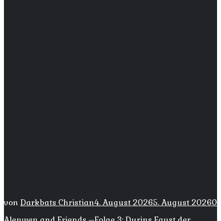
von
Darkbats Christian
4. August 2026
5. August 2026
0
Alenwen and Friends –Folge 3: Durins Faust der