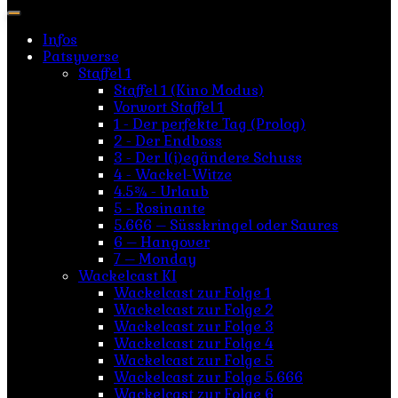
nach:
Infos
Patsyverse
Staffel 1
Staffel 1 (Kino Modus)
Vorwort Staffel 1
1 - Der perfekte Tag (Prolog)
2 - Der Endboss
3 - Der l(i)egändere Schuss
4 - Wackel-Witze
4.5¾ - Urlaub
5 - Rosinante
5.666 – Süsskringel oder Saures
6 – Hangover
7 – Monday
Wackelcast KI
Wackelcast zur Folge 1
Wackelcast zur Folge 2
Wackelcast zur Folge 3
Wackelcast zur Folge 4
Wackelcast zur Folge 5
Wackelcast zur Folge 5.666
Wackelcast zur Folge 6