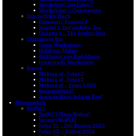
Wackelcast zur Folge 7
Wackelcast – Community
Das perfekte Buch
Passwort / Password
Kapitel 1 -Der perfekte Tag
Chapter 1 – The Perfect Day
Charaktere Bio
Patsy Wackelwitz
Holzhirn (Holzi)
Balthasar von Bodeldung
Irmintrude Wackelwitz
Bonus
Making of - Folge 2
Making of - Folge 3
Making of – Folge 5.666
Sonnenbrand?
Sand im Herz, Salz im Kopf
Alenwenwelt
Staffel 1
Staffel 1 (Kino Modus)
Vorwort Staffel 1
Folge 01 – Der Beginn 2024
Folge 02 – Erebor 2024