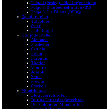
Folge 1 (Prolog) - Rio Harfenschlag
Folge 2: Blaubeerschnuten (312)
Folge 3: Die Fäuste (DFDG)
Gastdarsteller
Tulpeline
Sweti
Lady Nayel
Hauptdarsteller
Alenwen
Flöckchen
Skaldiv
Erwin
Farondis
Thador
Vemara
Joseph
Zenzi
Frecha
Storkoll
Mitwirkende
Blaubeerschnuten
Durins Faust der Gerechten
Die ziehenden Musikanten