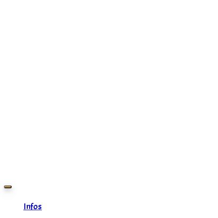
Zurück
zum
Inhalt
Infos