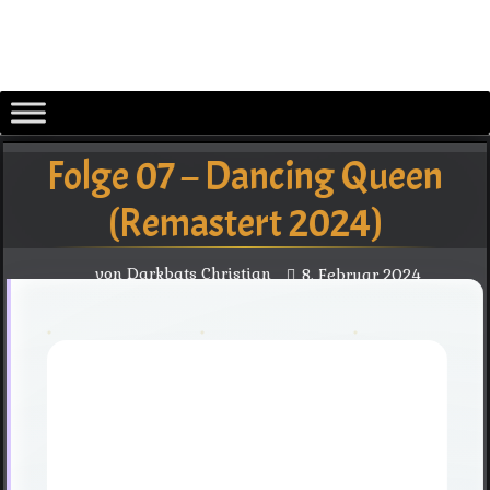
Zurück
zum
Inhalt
Folge 07 – Dancing Queen
(Remastert 2024)
von
Darkbats Christian
8. Februar 2024