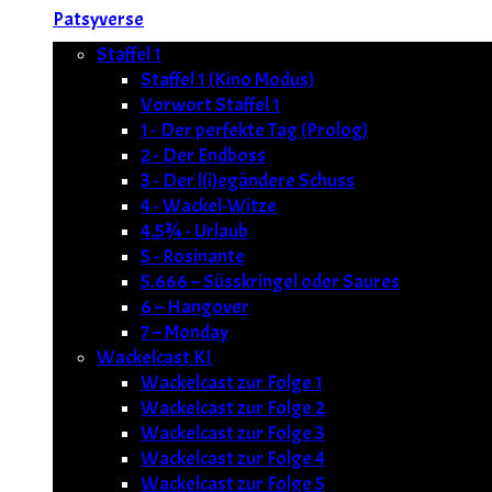
Patsyverse
Staffel 1
Staffel 1 (Kino Modus)
Vorwort Staffel 1
1 - Der perfekte Tag (Prolog)
2 - Der Endboss
3 - Der l(i)egändere Schuss
4 - Wackel-Witze
4.5¾ - Urlaub
5 - Rosinante
5.666 – Süsskringel oder Saures
6 – Hangover
7 – Monday
Wackelcast KI
Wackelcast zur Folge 1
Wackelcast zur Folge 2
Wackelcast zur Folge 3
Wackelcast zur Folge 4
Wackelcast zur Folge 5