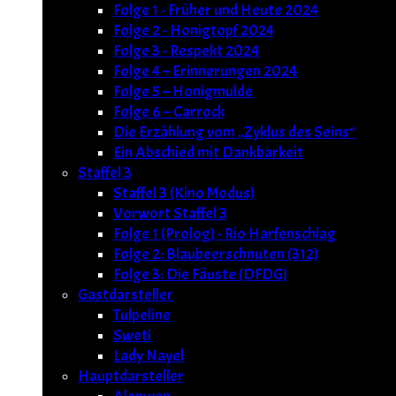
Folge 1 - Früher und Heute 2024
Folge 2 - Honigtopf 2024
Folge 3 - Respekt 2024
Folge 4 – Erinnerungen 2024
Folge 5 – Honigmulde
Folge 6 – Carrock
Die Erzählung vom „Zyklus des Seins“
Ein Abschied mit Dankbarkeit
Staffel 3
Staffel 3 (Kino Modus)
Vorwort Staffel 3
Folge 1 (Prolog) - Rio Harfenschlag
Folge 2: Blaubeerschnuten (312)
Folge 3: Die Fäuste (DFDG)
Gastdarsteller
Tulpeline
Sweti
Lady Nayel
Hauptdarsteller