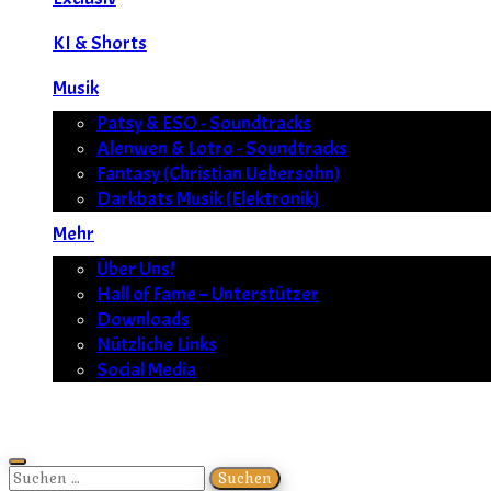
KI & Shorts
Musik
Patsy & ESO - Soundtracks
Alenwen & Lotro - Soundtracks
Fantasy (Christian Uebersohn)
Darkbats Musik (Elektronik)
Mehr
Über Uns!
Hall of Fame – Unterstützer
Downloads
Nützliche Links
Social Media
Suchen