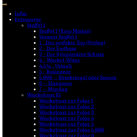
nach:
Infos
Patsyverse
Staffel 1
Staffel 1 (Kino Modus)
Vorwort Staffel 1
1 - Der perfekte Tag (Prolog)
2 - Der Endboss
3 - Der l(i)egändere Schuss
4 - Wackel-Witze
4.5¾ - Urlaub
5 - Rosinante
5.666 – Süsskringel oder Saures
6 – Hangover
7 – Monday
Wackelcast KI
Wackelcast zur Folge 1
Wackelcast zur Folge 2
Wackelcast zur Folge 3
Wackelcast zur Folge 4
Wackelcast zur Folge 5
Wackelcast zur Folge 5.666
Wackelcast zur Folge 6