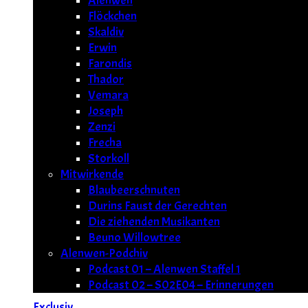
Alenwen
Flöckchen
Skaldiv
Erwin
Farondis
Thador
Vemara
Joseph
Zenzi
Frecha
Storkoll
Mitwirkende
Blaubeerschnuten
Durins Faust der Gerechten
Die ziehenden Musikanten
Beuno Willowtree
Alenwen-Podchiv
Podcast 01 – Alenwen Staffel 1
Podcast 02 – S02E04 – Erinnerungen
Exclusiv