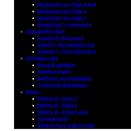
Wackelcast zur Folge 5.666
Wackelcast zur Folge 6
Wackelcast zur Folge 7
Wackelcast – Community
Das perfekte Buch
Passwort / Password
Kapitel 1 -Der perfekte Tag
Chapter 1 – The Perfect Day
Charaktere Bio
Patsy Wackelwitz
Holzhirn (Holzi)
Balthasar von Bodeldung
Irmintrude Wackelwitz
Bonus
Making of - Folge 2
Making of - Folge 3
Making of – Folge 5.666
Sonnenbrand?
Sand im Herz, Salz im Kopf