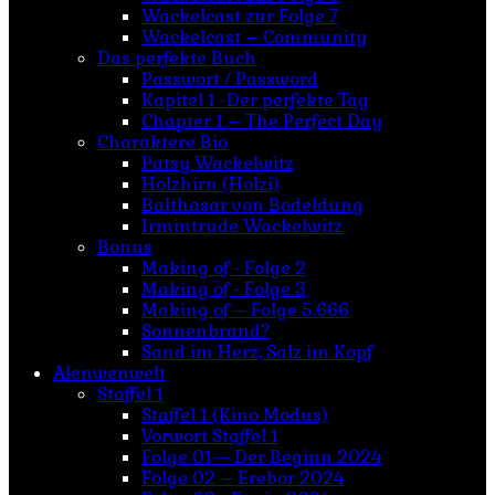
Wackelcast zur Folge 7
Wackelcast – Community
Das perfekte Buch
Passwort / Password
Kapitel 1 -Der perfekte Tag
Chapter 1 – The Perfect Day
Charaktere Bio
Patsy Wackelwitz
Holzhirn (Holzi)
Balthasar von Bodeldung
Irmintrude Wackelwitz
Bonus
Making of - Folge 2
Making of - Folge 3
Making of – Folge 5.666
Sonnenbrand?
Sand im Herz, Salz im Kopf
Alenwenwelt
Staffel 1
Staffel 1 (Kino Modus)
Vorwort Staffel 1
Folge 01 – Der Beginn 2024
Folge 02 – Erebor 2024