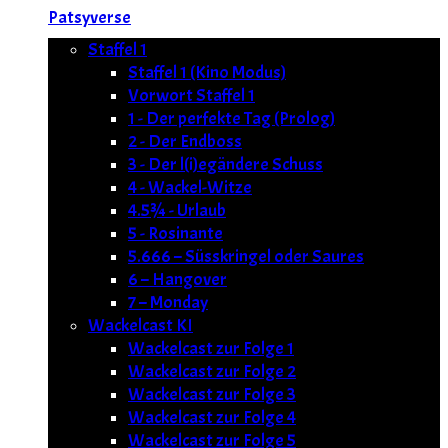
Patsyverse
Staffel 1
Staffel 1 (Kino Modus)
Vorwort Staffel 1
1 - Der perfekte Tag (Prolog)
2 - Der Endboss
3 - Der l(i)egändere Schuss
4 - Wackel-Witze
4.5¾ - Urlaub
5 - Rosinante
5.666 – Süsskringel oder Saures
6 – Hangover
7 – Monday
Wackelcast KI
Wackelcast zur Folge 1
Wackelcast zur Folge 2
Wackelcast zur Folge 3
Wackelcast zur Folge 4
Wackelcast zur Folge 5