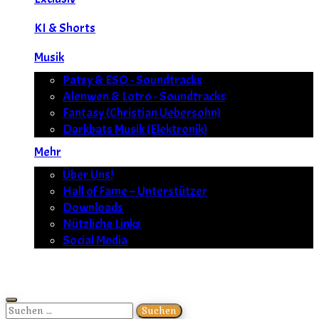
KI & Shorts
Musik
Patsy & ESO - Soundtracks
Alenwen & Lotro - Soundtracks
Fantasy (Christian Uebersohn)
Darkbats Musik (Elektronik)
Mehr
Über Uns!
Hall of Fame – Unterstützer
Downloads
Nützliche Links
Social Media
Suchen