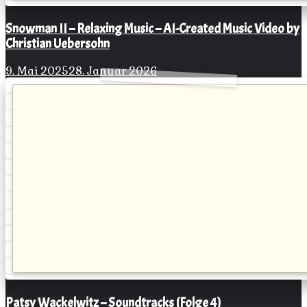
Snowman II – Relaxing Music – AI-Created Music Video by
Christian Uebersohn
9. Mai 2025
28. Januar 2026
Patsy Wackelwitz – Soundtracks (Folge 4)