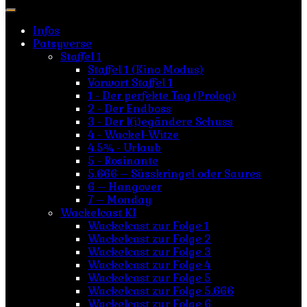
nach:
Infos
Patsyverse
Staffel 1
Staffel 1 (Kino Modus)
Vorwort Staffel 1
1 - Der perfekte Tag (Prolog)
2 - Der Endboss
3 - Der l(i)egändere Schuss
4 - Wackel-Witze
4.5¾ - Urlaub
5 - Rosinante
5.666 – Süsskringel oder Saures
6 – Hangover
7 – Monday
Wackelcast KI
Wackelcast zur Folge 1
Wackelcast zur Folge 2
Wackelcast zur Folge 3
Wackelcast zur Folge 4
Wackelcast zur Folge 5
Wackelcast zur Folge 5.666
Wackelcast zur Folge 6