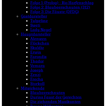
Folge 1 (Prolog) - Rio Harfenschlag
Folge 2: Blaubeerschnuten (312)
Folge 3: Die Fäuste (DFDG)
Gastdarsteller
Tulpeline
Sweti
Lady Nayel
Hauptdarsteller
Alenwen
Flöckchen
Skaldiv
Erwin
Farondis
Thador
Vemara
Joseph
Zenzi
Frecha
Storkoll
Mitwirkende
Blaubeerschnuten
Durins Faust der Gerechten
Die ziehenden Musikanten