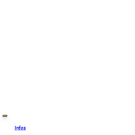
Zurück
zum
Inhalt
Infos