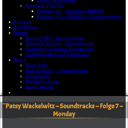
Beuno Willowtree
Alenwen-Podchiv
Podcast 01 – Alenwen Staffel 1
Podcast 02 – S02E04 – Erinnerungen
Exclusiv
KI & Shorts
Musik
Patsy & ESO - Soundtracks
Alenwen & Lotro - Soundtracks
Fantasy (Christian Uebersohn)
Darkbats Musik (Elektronik)
Mehr
Über Uns!
Hall of Fame – Unterstützer
Downloads
Nützliche Links
Social Media
Patsy Wackelwitz – Soundtracks – Folge 7 –
Monday