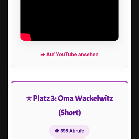
➡️ Auf YouTube ansehen
⭐ Platz 3: Oma Wackelwitz
(Short)
👁️ 695 Abrufe