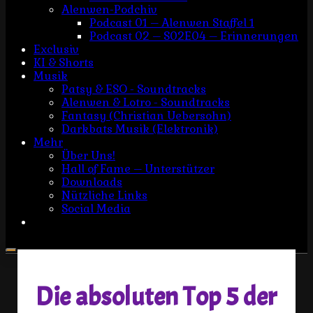
Alenwen-Podchiv
Podcast 01 – Alenwen Staffel 1
Podcast 02 – S02E04 – Erinnerungen
Exclusiv
KI & Shorts
Musik
Patsy & ESO - Soundtracks
Alenwen & Lotro - Soundtracks
Fantasy (Christian Uebersohn)
Darkbats Musik (Elektronik)
Mehr
Über Uns!
Hall of Fame – Unterstützer
Downloads
Nützliche Links
Social Media
Die absoluten Top 5 der