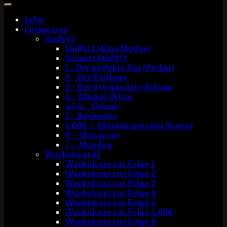
Infos
Patsyverse
Staffel 1
Staffel 1 (Kino Modus)
Vorwort Staffel 1
1 - Der perfekte Tag (Prolog)
2 - Der Endboss
3 - Der l(i)egändere Schuss
4 - Wackel-Witze
4.5¾ - Urlaub
5 - Rosinante
5.666 – Süsskringel oder Saures
6 – Hangover
7 – Monday
Wackelcast KI
Wackelcast zur Folge 1
Wackelcast zur Folge 2
Wackelcast zur Folge 3
Wackelcast zur Folge 4
Wackelcast zur Folge 5
Wackelcast zur Folge 5.666
Wackelcast zur Folge 6