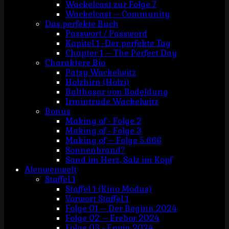
Wackelcast zur Folge 7
Wackelcast – Community
Das perfekte Buch
Passwort / Password
Kapitel 1 -Der perfekte Tag
Chapter 1 – The Perfect Day
Charaktere Bio
Patsy Wackelwitz
Holzhirn (Holzi)
Balthasar von Bodeldung
Irmintrude Wackelwitz
Bonus
Making of - Folge 2
Making of - Folge 3
Making of – Folge 5.666
Sonnenbrand?
Sand im Herz, Salz im Kopf
Alenwenwelt
Staffel 1
Staffel 1 (Kino Modus)
Vorwort Staffel 1
Folge 01 – Der Beginn 2024
Folge 02 – Erebor 2024
Folge 03 - Erwin 2024