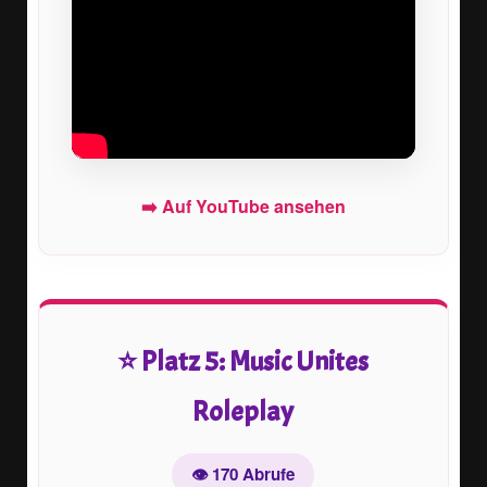
➡️ Auf YouTube ansehen
⭐ Platz 5: Music Unites
Roleplay
👁️ 170 Abrufe