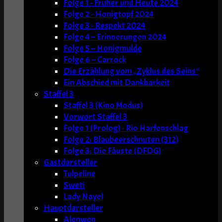
Folge 1 - Früher und Heute 2024
Folge 2 - Honigtopf 2024
Folge 3 - Respekt 2024
Folge 4 – Erinnerungen 2024
Folge 5 – Honigmulde
Folge 6 – Carrock
Die Erzählung vom „Zyklus des Seins“
Ein Abschied mit Dankbarkeit
Staffel 3
Staffel 3 (Kino Modus)
Vorwort Staffel 3
Folge 1 (Prolog) - Rio Harfenschlag
Folge 2: Blaubeerschnuten (312)
Folge 3: Die Fäuste (DFDG)
Gastdarsteller
Tulpeline
Sweti
Lady Nayel
Hauptdarsteller
Alenwen