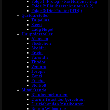
Folge 1 (Prolog) - Rio Harfenschlag
Folge 2: Blaubeerschnuten (312)
Folge 3: Die Fäuste (DFDG)
Gastdarsteller
Tulpeline
Sweti
Lady Nayel
Hauptdarsteller
Alenwen
Flöckchen
Skaldiv
Erwin
Farondis
Thador
Vemara
Joseph
Zenzi
Frecha
Storkoll
Mitwirkende
Blaubeerschnuten
Durins Faust der Gerechten
Die ziehenden Musikanten
Beuno Willowtree