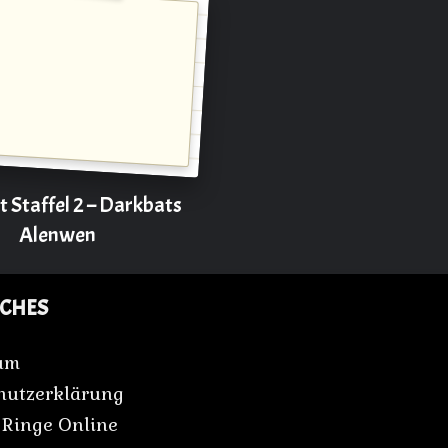
 Staffel 2 – Darkbats
Alenwen
ICHES
um
Darkbats Kerstin
hutzerklärung
STORY & LYRICS WRITER
 Ringe Online