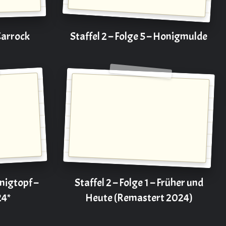
 Carrock
Staffel 2 – Folge 5 – Honigmulde
onigtopf –
Staffel 2 – Folge 1 – Früher und
24*
Heute (Remastert 2024)