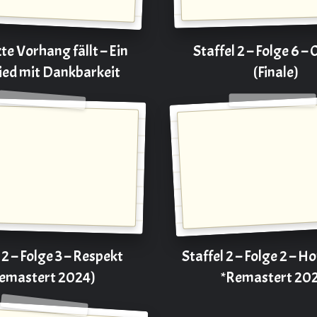
te Vorhang fällt – Ein
Staffel 2 – Folge 6 –
ied mit Dankbarkeit
(Finale)
 2 – Folge 3 – Respekt
Staffel 2 – Folge 2 – H
emastert 2024)
*Remastert 20