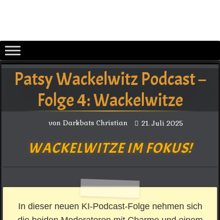
Zurück
zum
Inhalt
Patsy Wackelwitz Podcast –
Folge 4: Wackelwitze
von
Darkbats Christian
21. Juli 2025
WACKELWITZE IM FOKUS!
In dieser neuen KI-Podcast-Folge nehmen sich