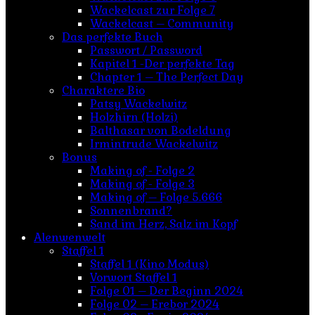
Wackelcast zur Folge 7
Wackelcast – Community
Das perfekte Buch
Passwort / Password
Kapitel 1 -Der perfekte Tag
Chapter 1 – The Perfect Day
Charaktere Bio
Patsy Wackelwitz
Holzhirn (Holzi)
Balthasar von Bodeldung
Irmintrude Wackelwitz
Bonus
Making of - Folge 2
Making of - Folge 3
Making of – Folge 5.666
Sonnenbrand?
Sand im Herz, Salz im Kopf
Alenwenwelt
Staffel 1
Staffel 1 (Kino Modus)
Vorwort Staffel 1
Folge 01 – Der Beginn 2024
Folge 02 – Erebor 2024