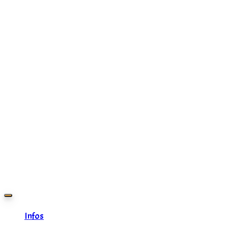
Zurück
zum
Inhalt
Infos