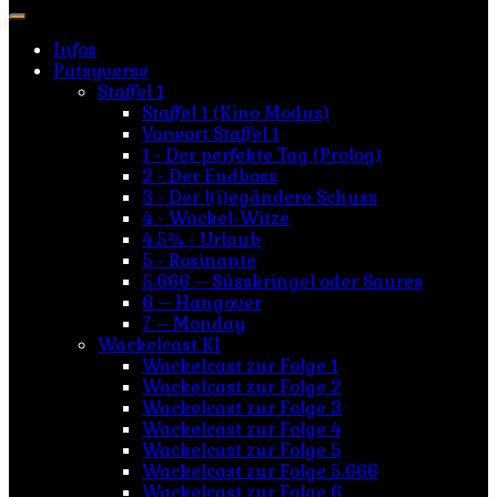
nach:
Infos
Patsyverse
Staffel 1
Staffel 1 (Kino Modus)
Vorwort Staffel 1
1 - Der perfekte Tag (Prolog)
2 - Der Endboss
3 - Der l(i)egändere Schuss
4 - Wackel-Witze
4.5¾ - Urlaub
5 - Rosinante
5.666 – Süsskringel oder Saures
6 – Hangover
7 – Monday
Wackelcast KI
Wackelcast zur Folge 1
Wackelcast zur Folge 2
Wackelcast zur Folge 3
Wackelcast zur Folge 4
Wackelcast zur Folge 5
Wackelcast zur Folge 5.666
Wackelcast zur Folge 6