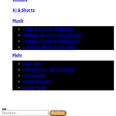
KI & Shorts
Musik
Patsy & ESO - Soundtracks
Alenwen & Lotro - Soundtracks
Fantasy (Christian Uebersohn)
Darkbats Musik (Elektronik)
Mehr
Über Uns!
Hall of Fame – Unterstützer
Downloads
Nützliche Links
Social Media
Suchen