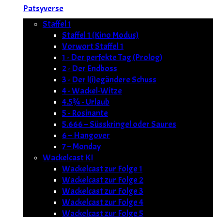
Patsyverse
Staffel 1
Staffel 1 (Kino Modus)
Vorwort Staffel 1
1 - Der perfekte Tag (Prolog)
2 - Der Endboss
3 - Der l(i)egändere Schuss
4 - Wackel-Witze
4.5¾ - Urlaub
5 - Rosinante
5.666 – Süsskringel oder Saures
6 – Hangover
7 – Monday
Wackelcast KI
Wackelcast zur Folge 1
Wackelcast zur Folge 2
Wackelcast zur Folge 3
Wackelcast zur Folge 4
Wackelcast zur Folge 5