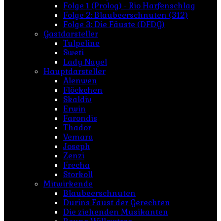
Folge 1 (Prolog) - Rio Harfenschlag
Folge 2: Blaubeerschnuten (312)
Folge 3: Die Fäuste (DFDG)
Gastdarsteller
Tulpeline
Sweti
Lady Nayel
Hauptdarsteller
Alenwen
Flöckchen
Skaldiv
Erwin
Farondis
Thador
Vemara
Joseph
Zenzi
Frecha
Storkoll
Mitwirkende
Blaubeerschnuten
Durins Faust der Gerechten
Die ziehenden Musikanten