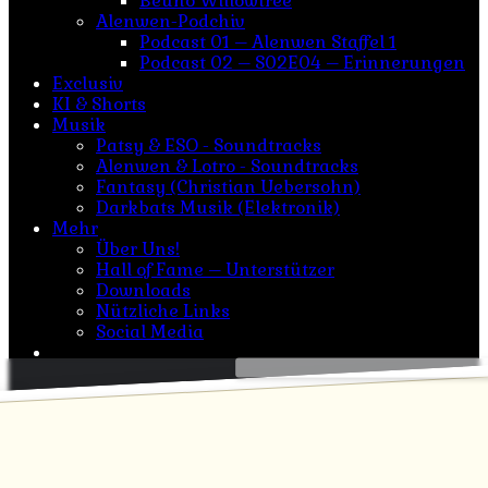
Beuno Willowtree
Alenwen-Podchiv
Podcast 01 – Alenwen Staffel 1
Podcast 02 – S02E04 – Erinnerungen
Exclusiv
KI & Shorts
Musik
Patsy & ESO - Soundtracks
Alenwen & Lotro - Soundtracks
Fantasy (Christian Uebersohn)
Darkbats Musik (Elektronik)
Mehr
Über Uns!
Hall of Fame – Unterstützer
Downloads
Nützliche Links
Social Media