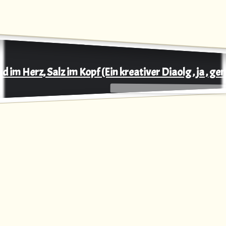
d im Herz, Salz im Kopf (Ein kreativer Diaolg , ja , ge